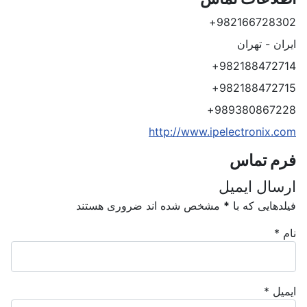
آدرس
982166728302+
ایران - تهران
تلفن
982188472714+
نمابر
982188472715+
موبایل
989380867228+
وب سایت
http://www.ipelectronix.com
فرم تماس
ارسال ایمیل
فیلدهایی که با
*
مشخص شده اند ضروری هستند
نام
*
ایمیل
*